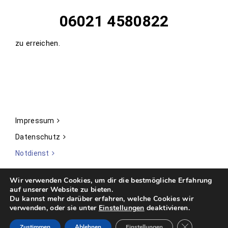
06021 4580822
zu erreichen.
Impressum
Datenschutz
Notdienst
Wir verwenden Cookies, um dir die bestmögliche Erfahrung
auf unserer Website zu bieten.
Du kannst mehr darüber erfahren, welche Cookies wir
Copyright © 2018 - 2025 Wohnbau eG Aschaffenburg. All Rights
verwenden, oder sie unter
Einstellungen
deaktivieren.
Reserved.
GDPR Cookie-
Follow:
Zustimmen
Ablehnen
Einstellungen