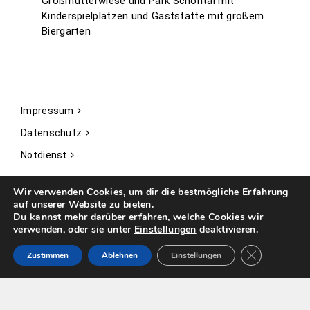
Großmutterwiese und Park Schöntal mit
Kinderspielplätzen und Gaststätte mit großem
Biergarten
Impressum
Datenschutz
Notdienst
Wir verwenden Cookies, um dir die bestmögliche Erfahrung
auf unserer Website zu bieten.
Du kannst mehr darüber erfahren, welche Cookies wir
Copyright © 2018 - 2025 Wohnbau eG Aschaffenburg. All Rights
verwenden, oder sie unter
Einstellungen
deaktivieren.
Reserved.
GDPR Cookie-
Follow:
Zustimmen
Ablehnen
Einstellungen